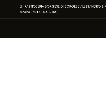
PASTICCERIA BORGESE DI BORGESE ALESSANDRO & C. 
89020 - MELICUCCO (RC)