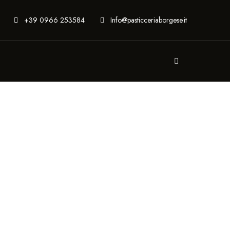
+39 0966 253584
Info@pasticceriaborgese.it